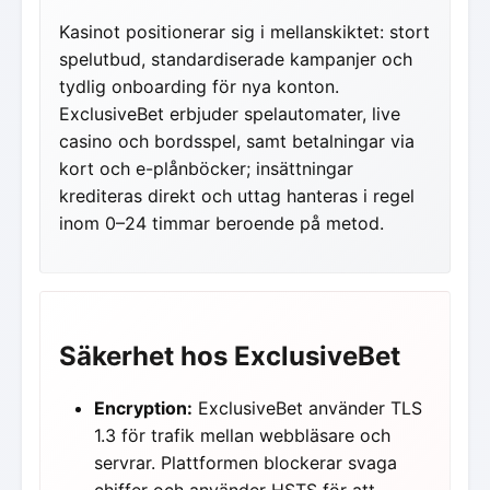
Kasinot positionerar sig i mellanskiktet: stort
spelutbud, standardiserade kampanjer och
tydlig onboarding för nya konton.
ExclusiveBet erbjuder spelautomater, live
casino och bordsspel, samt betalningar via
kort och e-plånböcker; insättningar
krediteras direkt och uttag hanteras i regel
inom 0–24 timmar beroende på metod.
Säkerhet hos ExclusiveBet
Encryption:
ExclusiveBet använder TLS
1.3 för trafik mellan webbläsare och
servrar. Plattformen blockerar svaga