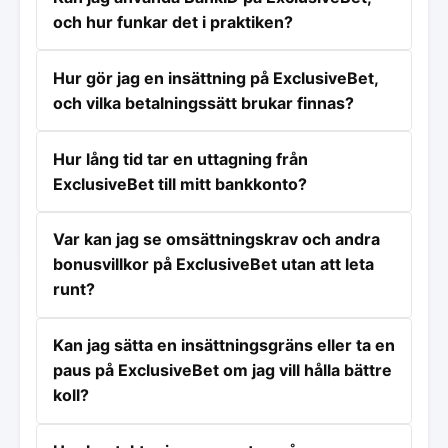
och hur funkar det i praktiken?
Hur gör jag en insättning på ExclusiveBet,
och vilka betalningssätt brukar finnas?
Hur lång tid tar en uttagning från
ExclusiveBet till mitt bankkonto?
Var kan jag se omsättningskrav och andra
bonusvillkor på ExclusiveBet utan att leta
runt?
Kan jag sätta en insättningsgräns eller ta en
paus på ExclusiveBet om jag vill hålla bättre
koll?