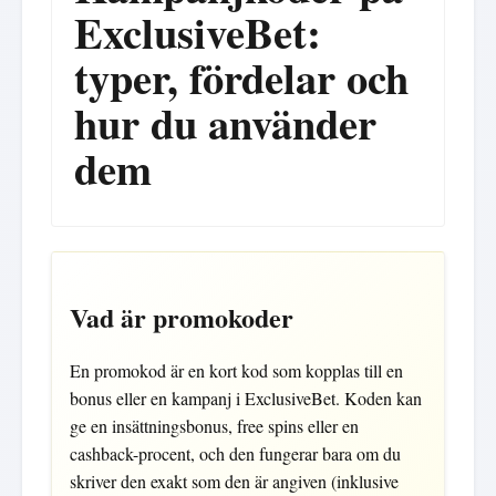
ExclusiveBet:
typer, fördelar och
hur du använder
dem
Vad är promokoder
En promokod är en kort kod som kopplas till en
bonus eller en kampanj i ExclusiveBet. Koden kan
ge en insättningsbonus, free spins eller en
cashback-procent, och den fungerar bara om du
skriver den exakt som den är angiven (inklusive