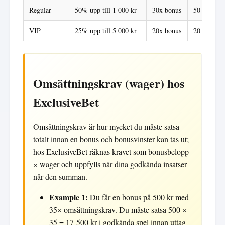
Regular
50% upp till 1 000 kr
30x bonus
50
VIP
25% upp till 5 000 kr
20x bonus
20
Omsättningskrav (wager) hos
ExclusiveBet
Omsättningskrav är hur mycket du måste satsa
totalt innan en bonus och bonusvinster kan tas ut;
hos ExclusiveBet räknas kravet som bonusbelopp
× wager och uppfylls när dina godkända insatser
når den summan.
Example 1:
Du får en bonus på 500 kr med
35× omsättningskrav. Du måste satsa 500 ×
35 = 17 500 kr i godkända spel innan uttag