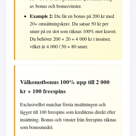
av bonus och bonusvinster.
Example 2:
Du får en bonus på 200 kr med
20× omsättningskrav. Du satsar 50 kr per
snurr på en slot som räknas 100% mot kravet.
Du behöver 200 × 20 = 4 000 kr i insatser,
vilket är 4 000 / 50 = 80 snurr.
Välkomstbonus 100% upp till 2 000
kr + 100 freespins
ExclusiveBet matchar första insättningen och
lägger till 100 freespins som krediteras direkt efter
insättning. Bonus och vinster från freespins räknas
som bonusmedel.