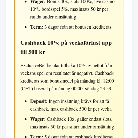
Wager:
Bonus 40x, slots 100%, live casino
10%, bordsspel 5%, maxinsats 50 kr per
runda under omsättning
Term:
3 dagar från att bonusen krediteras
Cashback 10% på veckoförlust upp
till 500 kr
ExclusiveBet betalar tillbaka 10% av nettot från
veckans spel om resultatet är negativt. Cashback
krediteras som bonusmedel på måndag kl. 12:00
(CET) baserat på måndag 00:00–söndag 23:59.
Deposit:
Ingen insättning krävs för att få
cashback, max cashback 500 kr per vecka
Wager:
Cashback 10x, gäller endast slots,
maxinsats 50 kr per snurr under omsättning
Term:
5 dagar från att cashback krediteras