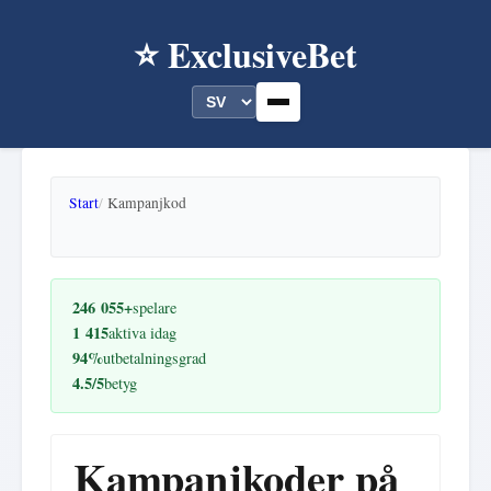
⭐ ExclusiveBet
Start
Kampanjkod
246 055+
spelare
1 415
aktiva idag
94%
utbetalningsgrad
4.5/5
betyg
Kampanjkoder på