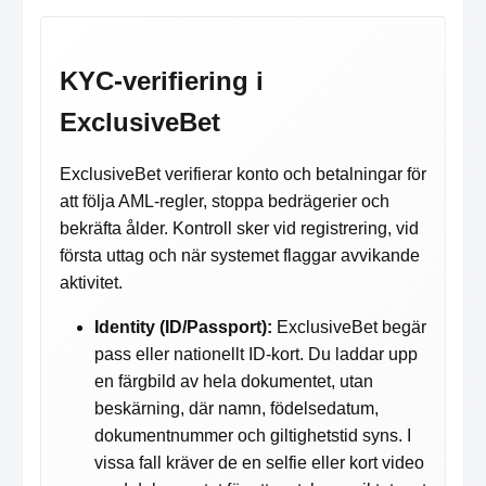
KYC-verifiering i
ExclusiveBet
ExclusiveBet verifierar konto och betalningar för
att följa AML-regler, stoppa bedrägerier och
bekräfta ålder. Kontroll sker vid registrering, vid
första uttag och när systemet flaggar avvikande
aktivitet.
Identity (ID/Passport):
ExclusiveBet begär
pass eller nationellt ID-kort. Du laddar upp
en färgbild av hela dokumentet, utan
beskärning, där namn, födelsedatum,
dokumentnummer och giltighetstid syns. I
vissa fall kräver de en selfie eller kort video