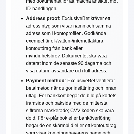
med dokumentet för att matcha ansiktet mot
ID-handlingen.
Address proof:
ExclusiveBet kräver ett
adressintyg som visar namn och samma
adress som i kontoprofilen. Godkända
exempel är el-/vatten-/internetfaktura,
kontoutdrag från bank eller
myndighetsbrev. Dokumentet ska vara
daterat inom de senaste 90 dagarna och
visa datum, avsändare och full adress.
Payment method:
ExclusiveBet verifierar
betalmetod när du gör insättning och innan
uttag. För bankkort begär de bild på kortets
framsida och baksida med de mittersta
siffrorna maskerade; CVV-koden ska vara
dold. För e-plånbok eller banköverföring
begär de en skärmbild eller ett kontoutdrag
som visar kontoinnehavarens namn och