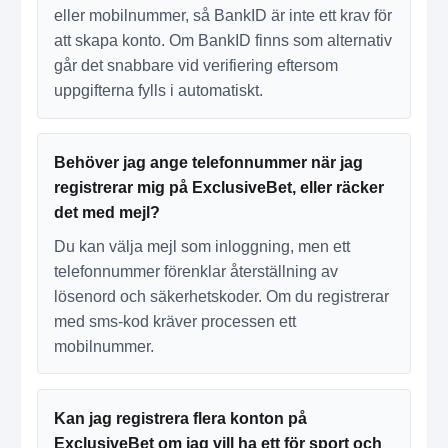
eller mobilnummer, så BankID är inte ett krav för
att skapa konto. Om BankID finns som alternativ
går det snabbare vid verifiering eftersom
uppgifterna fylls i automatiskt.
Behöver jag ange telefonnummer när jag
registrerar mig på ExclusiveBet, eller räcker
det med mejl?
Du kan välja mejl som inloggning, men ett
telefonnummer förenklar återställning av
lösenord och säkerhetskoder. Om du registrerar
med sms-kod kräver processen ett
mobilnummer.
Kan jag registrera flera konton på
ExclusiveBet om jag vill ha ett för sport och