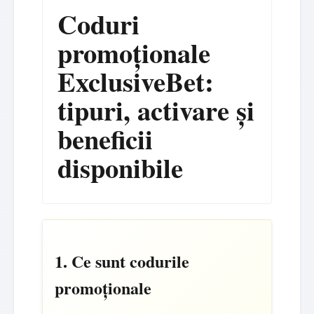
Coduri
promoționale
ExclusiveBet:
tipuri, activare și
beneficii
disponibile
1. Ce sunt codurile
promoționale