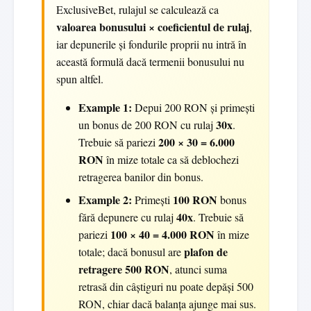
ExclusiveBet, rulajul se calculează ca
valoarea bonusului × coeficientul de rulaj
,
iar depunerile și fondurile proprii nu intră în
această formulă dacă termenii bonusului nu
spun altfel.
Example 1:
Depui 200 RON și primești
30x
un bonus de 200 RON cu rulaj
.
200 × 30 = 6.000
Trebuie să pariezi
RON
în mize totale ca să deblochezi
retragerea banilor din bonus.
Example 2:
100 RON
Primești
bonus
40x
fără depunere cu rulaj
. Trebuie să
100 × 40 = 4.000 RON
pariezi
în mize
plafon de
totale; dacă bonusul are
retragere 500 RON
, atunci suma
retrasă din câștiguri nu poate depăși 500
RON, chiar dacă balanța ajunge mai sus.