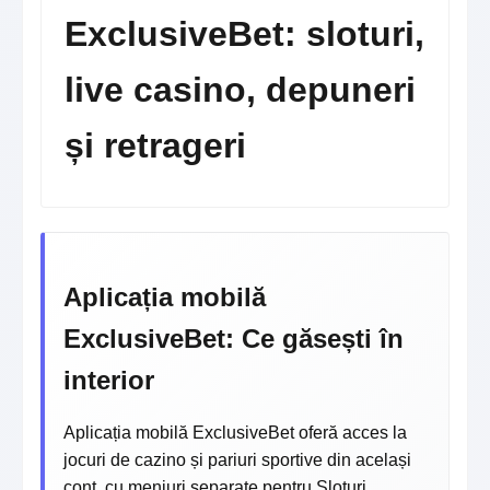
ExclusiveBet: sloturi,
live casino, depuneri
și retrageri
Aplicația mobilă
ExclusiveBet: Ce găsești în
interior
Aplicația mobilă ExclusiveBet oferă acces la
jocuri de cazino și pariuri sportive din același
cont, cu meniuri separate pentru Sloturi,