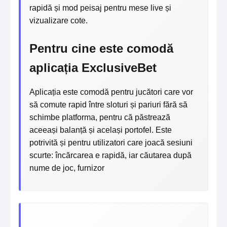
rapidă și mod peisaj pentru mese live și
vizualizare cote.
Pentru cine este comodă
aplicația ExclusiveBet
Aplicația este comodă pentru jucători care vor
să comute rapid între sloturi și pariuri fără să
schimbe platforma, pentru că păstrează
aceeași balanță și același portofel. Este
potrivită și pentru utilizatori care joacă sesiuni
scurte: încărcarea e rapidă, iar căutarea după
nume de joc, furnizor