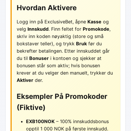
Hvordan Aktivere
Logg inn på ExclusiveBet, åpne
Kasse
og
velg
Innskudd
. Finn feltet for
Promokode
,
skriv inn koden nøyaktig (store og små
bokstaver teller), og trykk
Bruk
før du
bekrefter betalingen. Etter innskuddet går
du til
Bonuser
i kontoen og sjekker at
bonusen står som aktiv; hvis bonusen
krever at du velger den manuelt, trykker du
Aktiver
der.
Eksempler På Promokoder
(Fiktive)
EXB100NOK
– 100% innskuddsbonus
opptil 1 000 NOK på første innskudd.