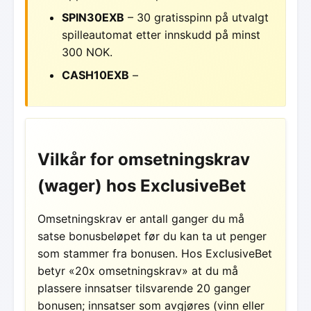
SPIN30EXB
– 30 gratisspinn på utvalgt
spilleautomat etter innskudd på minst
300 NOK.
CASH10EXB
–
Vilkår for omsetningskrav
(wager) hos ExclusiveBet
Omsetningskrav er antall ganger du må
satse bonusbeløpet før du kan ta ut penger
som stammer fra bonusen. Hos ExclusiveBet
betyr «20x omsetningskrav» at du må
plassere innsatser tilsvarende 20 ganger
bonusen; innsatser som avgjøres (vinn eller