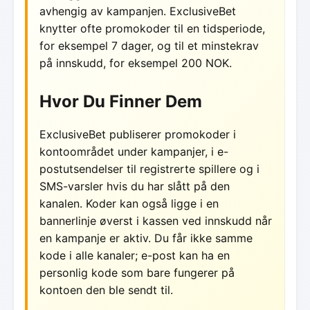
avhengig av kampanjen. ExclusiveBet
knytter ofte promokoder til en tidsperiode,
for eksempel 7 dager, og til et minstekrav
på innskudd, for eksempel 200 NOK.
Hvor Du Finner Dem
ExclusiveBet publiserer promokoder i
kontoområdet under kampanjer, i e-
postutsendelser til registrerte spillere og i
SMS-varsler hvis du har slått på den
kanalen. Koder kan også ligge i en
bannerlinje øverst i kassen ved innskudd når
en kampanje er aktiv. Du får ikke samme
kode i alle kanaler; e-post kan ha en
personlig kode som bare fungerer på
kontoen den ble sendt til.