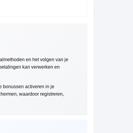
taalmethoden en het volgen van je
itbetalingen kan verwerken en
re bonussen activeren in je
chermen, waardoor registreren,