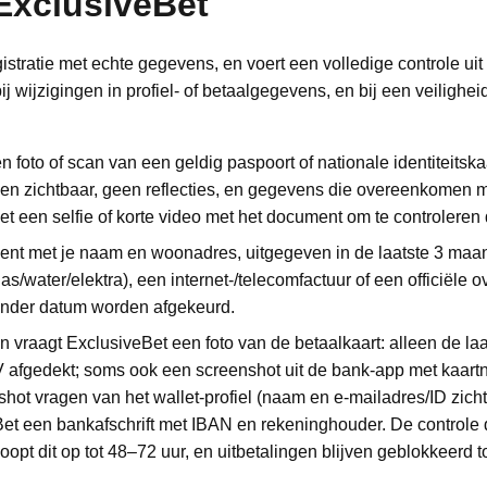
 ExclusiveBet
stratie met echte gegevens, en voert een volledige controle uit bi
bij wijzigingen in profiel- of betaalgegevens, en bij een veilig
 foto of scan van een geldig paspoort of nationale identiteitska
ken zichtbaar, geen reflecties, en gegevens die overeenkomen m
 een selfie of korte video met het document om te controleren d
ent met je naam en woonadres, uitgegeven in de laatste 3 maa
as/water/elektra), een internet-/telecomfactuur of een officiële 
nder datum worden afgekeurd.
n vraagt ExclusiveBet een foto van de betaalkaart: alleen de laa
V afgedekt; soms ook een screenshot uit de bank-app met kaart
ot vragen van het wallet-profiel (naam en e-mailadres/ID zichtb
et een bankafschrift met IBAN en rekeninghouder. De controle d
loopt dit op tot 48–72 uur, en uitbetalingen blijven geblokkeerd to