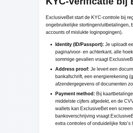
KYC-verificatie bij
ExclusiveBet start de KYC-controle bij regi
ongebruikelijke stortingen/uitbetalingen, 
accounts of mislukte loginpogingen).
Identity (ID/Passport):
Je uploadt een
pagina/voor- en achterkant, alle hoe
sommige gevallen vraagt ExclusiveBet
Address proof:
Je levert een docum
bankafschrift, een energierekening (g
afzendergegevens of documenten zo
Payment method:
Bij kaartbetalinge
middelste cijfers afgedekt, en de CV
wallets kan ExclusiveBet een screensh
bankoverschrijving vraagt ExclusiveB
extra controles of onduidelijke foto’s 