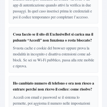
app di autenticazione quando attivi la verifica in due
passaggi. In quel caso inserisci prima le credenziali e
poi il codice temporaneo per completare l’accesso.
Cosa faccio se il sito di ExclusiveBet si carica ma il
pulsante “Accedi” non funziona o resta bloccato?
Svuota cache e cookie del browser oppure prova la
modalità in incognito e disattiva estensioni come ad-
block. Se sei su Wi‑Fi pubblico, passa alla rete mobile
e riprova.
Ho cambiato numero di telefono e ora non riesco a
entrare perché non ricevo il codice: come risolvo?
Accedi con email e password se il sistema lo
permette, poi aggiorna il numero nelle impostazioni