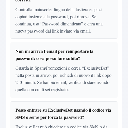
Controlla maiuscole, lingua della tastiera e spazi
copiati insieme alla password, poi riprova. Se
continua, usa “Password dimenticata” e crea una
nuova password dal link inviato via email.
Non mi arriva l’email per reimpostare la
password: cosa posso fare subito?
Guarda in Spam/Promozioni e cerca “ExclusiveBet”
nella posta in arrivo, poi richiedi di nuovo il link dopo
2–3 minuti. Se hai più email, verifica di stare usando
quella con cui ti sei registrato.
Posso entrare su ExclusiveBet usando il codice via
SMS o serve per forza la password?
ExclusiveBet può chiedere un codice via SMS o da