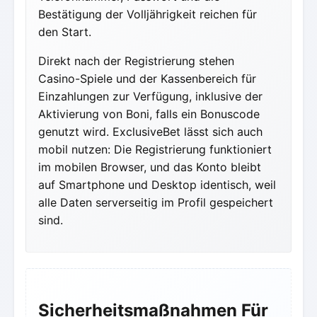
Bestätigung der Volljährigkeit reichen für
den Start.
Direkt nach der Registrierung stehen
Casino-Spiele und der Kassenbereich für
Einzahlungen zur Verfügung, inklusive der
Aktivierung von Boni, falls ein Bonuscode
genutzt wird. ExclusiveBet lässt sich auch
mobil nutzen: Die Registrierung funktioniert
im mobilen Browser, und das Konto bleibt
auf Smartphone und Desktop identisch, weil
alle Daten serverseitig im Profil gespeichert
sind.
Sicherheitsmaßnahmen Für