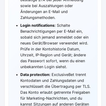
sowie bei Auszahlungen oder
Änderungen an E-Mail und
Zahlungsmethoden.
Login notifications:
Schalte
Benachrichtigungen per E-Mail ein,
sobald sich jemand anmeldet oder ein
neues Gerät/Browser verwendet wird.
Prüfe in der Kontohistorie Datum,
Uhrzeit, IP-Region und Gerät; ändere
das Passwort sofort, wenn du einen
unbekannten Login siehst.
Data protection:
ExclusiveBet trennt
Kontodaten und Zahlungsdaten und
verschlüsselt die Übertragung per TLS.
Das Konto erlaubt getrennte Freigaben
für Marketing-Nachrichten, und du
kannst Sitzungen auf anderen Geräten