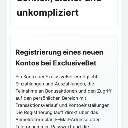
unkompliziert
Registrierung eines neuen
Kontos bei ExclusiveBet
Ein Konto bei ExclusiveBet ermöglicht
Einzahlungen und Auszahlungen, die
Teilnahme an Bonusaktionen und den Zugriff
auf den persönlichen Bereich mit
Transaktionsverlauf und Kontoeinstellungen.
Die Registrierung läuft direkt über das
Anmeldeformular: E-Mail-Adresse oder
Telefonnummer, Passwort und die