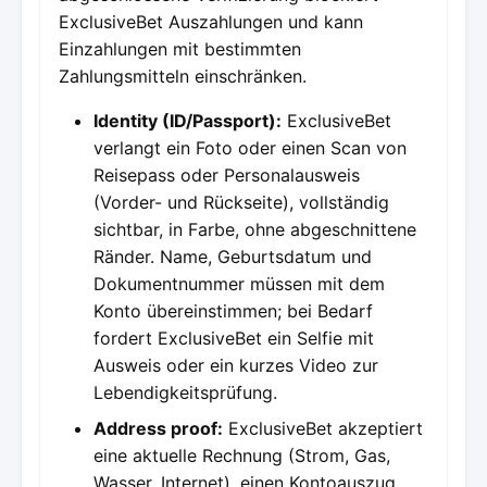
ExclusiveBet Auszahlungen und kann
Einzahlungen mit bestimmten
Zahlungsmitteln einschränken.
Identity (ID/Passport):
ExclusiveBet
verlangt ein Foto oder einen Scan von
Reisepass oder Personalausweis
(Vorder- und Rückseite), vollständig
sichtbar, in Farbe, ohne abgeschnittene
Ränder. Name, Geburtsdatum und
Dokumentnummer müssen mit dem
Konto übereinstimmen; bei Bedarf
fordert ExclusiveBet ein Selfie mit
Ausweis oder ein kurzes Video zur
Lebendigkeitsprüfung.
Address proof:
ExclusiveBet akzeptiert
eine aktuelle Rechnung (Strom, Gas,
Wasser, Internet), einen Kontoauszug