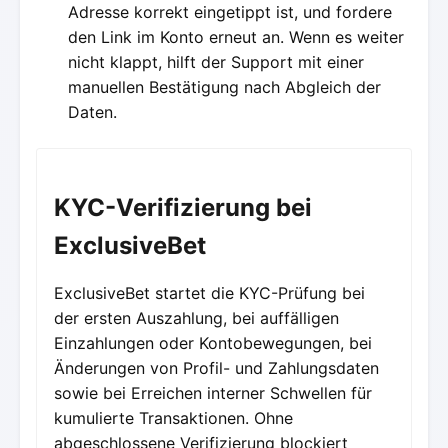
Adresse korrekt eingetippt ist, und fordere
den Link im Konto erneut an. Wenn es weiter
nicht klappt, hilft der Support mit einer
manuellen Bestätigung nach Abgleich der
Daten.
KYC-Verifizierung bei
ExclusiveBet
ExclusiveBet startet die KYC-Prüfung bei
der ersten Auszahlung, bei auffälligen
Einzahlungen oder Kontobewegungen, bei
Änderungen von Profil- und Zahlungsdaten
sowie bei Erreichen interner Schwellen für
kumulierte Transaktionen. Ohne
abgeschlossene Verifizierung blockiert